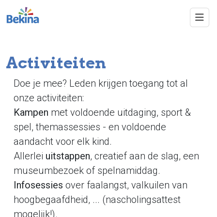
Overslaan en naar de inhoud gaan
Activiteiten
Doe je mee? Leden krijgen toegang tot al
onze activiteiten:
Kampen
met voldoende uitdaging, sport &
spel, themassessies - en voldoende
aandacht voor elk kind.
Allerlei
uitstappen
, creatief aan de slag, een
museumbezoek of spelnamiddag.
Infosessies
over faalangst, valkuilen van
hoogbegaafdheid, ... (nascholingsattest
mogelijk!).