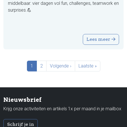
middelbaar: vier dagen vol fun, challenges, teamwork en
surprises.💪
Lees meer
Paginering
Huidige pagina
Pagina
Volgende pagina
Laatste pagina
1
2
Volgende ›
Laatste »
Nieuwsbrief
Krijg onze activiteiten en artikels 1x per maand in je mailbox
Schrijf je in