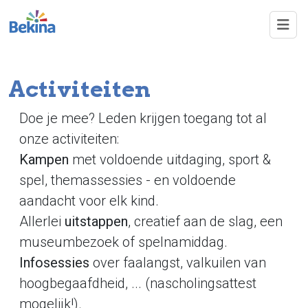
Overslaan en naar de inhoud gaan
Activiteiten
Doe je mee? Leden krijgen toegang tot al
onze activiteiten:
Kampen
met voldoende uitdaging, sport &
spel, themassessies - en voldoende
aandacht voor elk kind.
Allerlei
uitstappen
, creatief aan de slag, een
museumbezoek of spelnamiddag.
Infosessies
over faalangst, valkuilen van
hoogbegaafdheid, ... (nascholingsattest
mogelijk!).