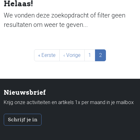
Helaas!
We vonden deze zoekopdracht of filter geen
resultaten om weer te geven...
Paginering
Eerste pagina
Vorige pagina
Pagina
Huidige pagina
« Eerste
‹ Vorige
1
2
Nieuwsbrief
Krijg onze activiteiten en artikels 1x per maand in je mailbox
Schrijf je in