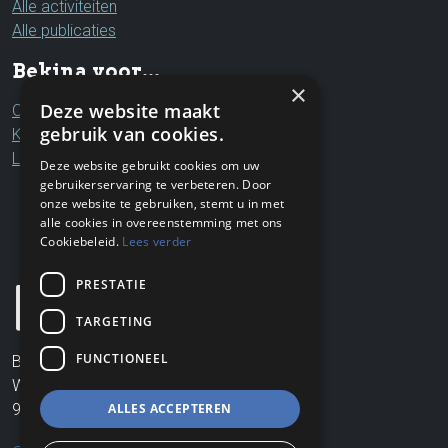
Alle activiteiten
Alle publicaties
Bekina voor...
×
Deze website maakt
Ouders & grootouders
gebruik van cookies.
Kinderen & jongeren
Leerkrachten & professionals
Deze website gebruikt cookies om uw
gebruikerservaring te verbeteren. Door
onze website te gebruiken, stemt u in met
alle cookies in overeenstemming met ons
Cookiebeleid.
Lees verder
PRESTATIE
TARGETING
FUNCTIONEEL
Bekina VZW
Wildendries 6
9404 Aspelare
ALLES ACCEPTEREN