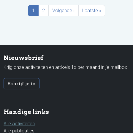
Paginering
Huidige pagina
Pagina
Volgende pagina
Laatste pagina
1
2
Volgende ›
Laatste »
Nieuwsbrief
Krijg onze activiteiten en artikels 1x per maand in je mailbox
Schrijf je in
Handige links
Alle activiteiten
Alle publicaties