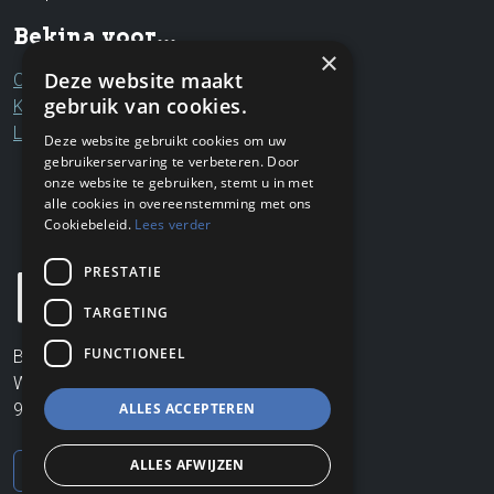
Bekina voor...
×
Deze website maakt
Ouders & grootouders
gebruik van cookies.
Kinderen & jongeren
Leerkrachten & professionals
Deze website gebruikt cookies om uw
gebruikerservaring te verbeteren. Door
onze website te gebruiken, stemt u in met
alle cookies in overeenstemming met ons
Cookiebeleid.
Lees verder
PRESTATIE
TARGETING
FUNCTIONEEL
Bekina VZW
Wildendries 6
9404 Aspelare
ALLES ACCEPTEREN
ALLES AFWIJZEN
Contacteer ons